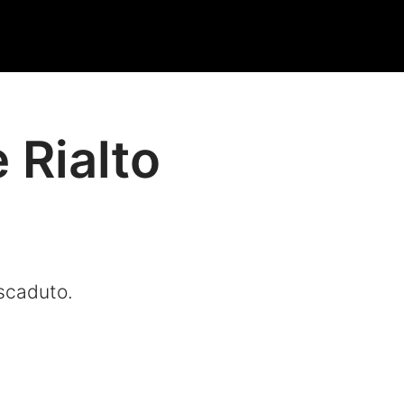
 Rialto
a
 scaduto.