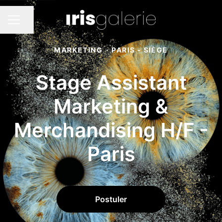
Partager la page
MENU CARRIÈRE
MARKETING
·
PARIS - SIÈGE
Stage Assistant
Marketing &
Merchandising H/F -
Paris
Postuler