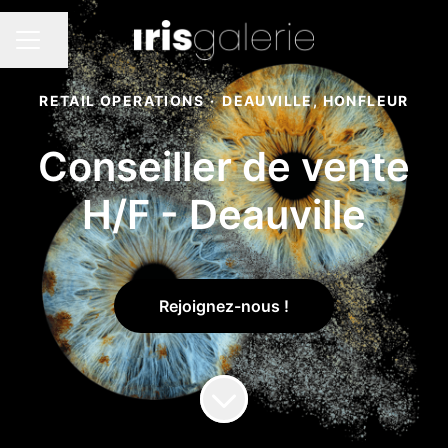
Partager la page
MENU CARRIÈRE
RETAIL OPERATIONS
·
DEAUVILLE, HONFLEUR
Conseiller de vente
H/F - Deauville
Rejoignez-nous !